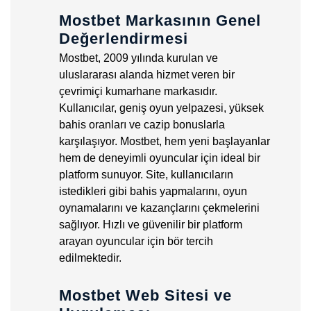
Mostbet Markasının Genel
Değerlendirmesi
Mostbet, 2009 yılında kurulan ve
uluslararası alanda hizmet veren bir
çevrimiçi kumarhane markasıdır.
Kullanıcılar, geniş oyun yelpazesi, yüksek
bahis oranları ve cazip bonuslarla
karşılaşıyor. Mostbet, hem yeni başlayanlar
hem de deneyimli oyuncular için ideal bir
platform sunuyor. Site, kullanıcıların
istedikleri gibi bahis yapmalarını, oyun
oynamalarını ve kazançlarını çekmelerini
sağlıyor. Hızlı ve güvenilir bir platform
arayan oyuncular için bör tercih
edilmektedir.
Mostbet Web Sitesi ve