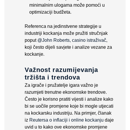
minimalnim ulogama može pomoći u
optimizaciji budžeta.
Referenca na jedinstvene strategije u
industriji kockanja može pružiti stručnjak
poput
@John Roberts, casino istraživač
,
koji često dijeli savjete i analize vezane za
kockanje.
Važnost razumijevanja
tržišta i trendova
Za igrače i pružatelje igara važno je
razumjeti trenutne ekonomske trendove.
Često je korisno pratiti vijesti i analize kako
bi se uočile promjene koje bi mogle utjecati
na kockarsku industriju. Na primjer, članak
iz
Reutersa o inflaciji i online kockanju
daje
uvid u to kako ove ekonomske promjene