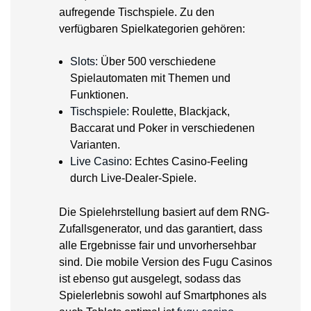
aufregende Tischspiele. Zu den
verfügbaren Spielkategorien gehören:
Slots:
Über 500 verschiedene
Spielautomaten mit Themen und
Funktionen.
Tischspiele:
Roulette, Blackjack,
Baccarat und Poker in verschiedenen
Varianten.
Live Casino:
Echtes Casino-Feeling
durch Live-Dealer-Spiele.
Die Spielehrstellung basiert auf dem RNG-
Zufallsgenerator, und das garantiert, dass
alle Ergebnisse fair und unvorhersehbar
sind. Die mobile Version des Fugu Casinos
ist ebenso gut ausgelegt, sodass das
Spielerlebnis sowohl auf Smartphones als