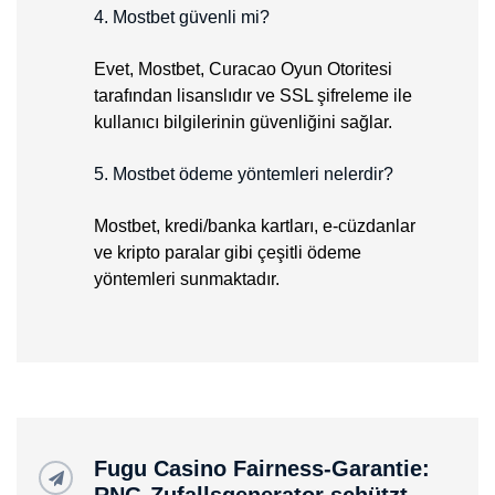
4. Mostbet güvenli mi?
Evet, Mostbet, Curacao Oyun Otoritesi
tarafından lisanslıdır ve SSL şifreleme ile
kullanıcı bilgilerinin güvenliğini sağlar.
5. Mostbet ödeme yöntemleri nelerdir?
Mostbet, kredi/banka kartları, e-cüzdanlar
ve kripto paralar gibi çeşitli ödeme
yöntemleri sunmaktadır.
Fugu Casino Fairness-Garantie:
RNG-Zufallsgenerator schützt