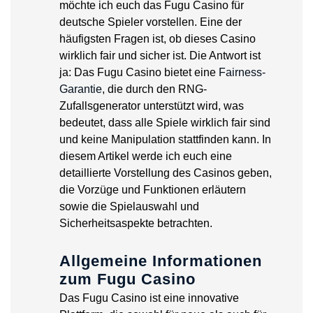
möchte ich euch das Fugu Casino für
deutsche Spieler vorstellen. Eine der
häufigsten Fragen ist, ob dieses Casino
wirklich fair und sicher ist. Die Antwort ist
ja: Das Fugu Casino bietet eine
Fairness-
Garantie
, die durch den RNG-
Zufallsgenerator unterstützt wird, was
bedeutet, dass alle Spiele wirklich fair sind
und keine Manipulation stattfinden kann. In
diesem Artikel werde ich euch eine
detaillierte Vorstellung des Casinos geben,
die Vorzüge und Funktionen erläutern
sowie die Spielauswahl und
Sicherheitsaspekte betrachten.
Allgemeine Informationen
zum Fugu Casino
Das Fugu Casino ist eine innovative