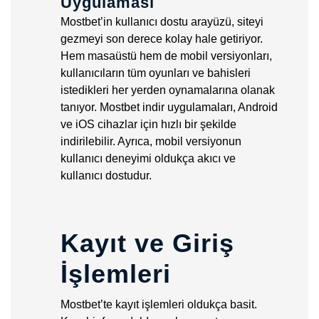
Uygulaması
Mostbet’in kullanıcı dostu arayüzü, siteyi
gezmeyi son derece kolay hale getiriyor.
Hem masaüstü hem de mobil versiyonları,
kullanıcıların tüm oyunları ve bahisleri
istedikleri her yerden oynamalarına olanak
tanıyor. Mostbet indir uygulamaları, Android
ve iOS cihazlar için hızlı bir şekilde
indirilebilir. Ayrıca, mobil versiyonun
kullanıcı deneyimi oldukça akıcı ve
kullanıcı dostudur.
Kayıt ve Giriş
İşlemleri
Mostbet’te kayıt işlemleri oldukça basit.