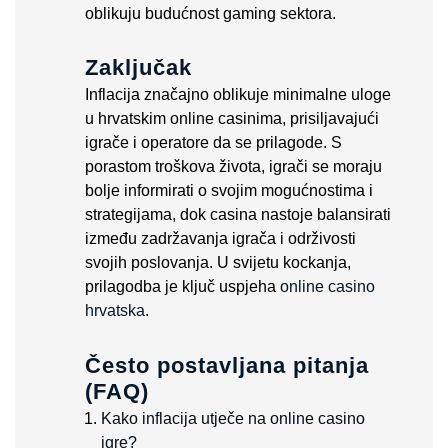
oblikuju budućnost gaming sektora.
Zaključak
Inflacija značajno oblikuje minimalne uloge
u hrvatskim online casinima, prisiljavajući
igrače i operatore da se prilagode. S
porastom troškova života, igrači se moraju
bolje informirati o svojim mogućnostima i
strategijama, dok casina nastoje balansirati
između zadržavanja igrača i održivosti
svojih poslovanja. U svijetu kockanja,
prilagodba je ključ uspjeha
online casino
hrvatska
.
Često postavljana pitanja
(FAQ)
Kako inflacija utječe na online casino
igre?