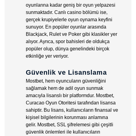
oyunlarına kadar geniş bir oyun yelpazesi
sunmaktadır. Canlı casino bölümü ise,
gerçek krupiyelerle oyun oynama keyfini
sunuyor. En popüler oyunlar arasında
Blackjack, Rulet ve Poker gibi klasikler yer
alıyor. Ayrıca, spor bahisleri de oldukça
popüler olup, dünya genelindeki birçok
etkinliğe yer veriyor.
Güvenlik ve Lisanslama
Mostbet, hem oyuncuların güvenliğini
sağlamak hem de adil oyun sunmak
amacıyla lisanslı bir platformdur. Mostbet,
Curacao Oyun Otoritesi tarafından lisansa
sahiptir. Bu lisans, kullanıcıların finansal ve
kişisel bilgilerinin korunması anlamına
gelir. Mostbet, SSL şifrelemesi gibi çeşitli
güvenlik önlemleri ile kullanıcıların