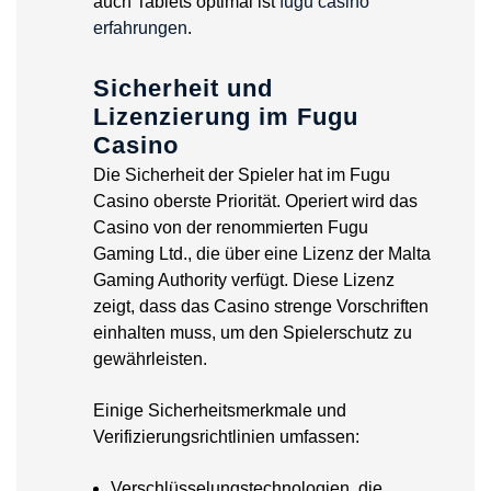
auch Tablets optimal ist
fugu casino
erfahrungen
.
Sicherheit und
Lizenzierung im Fugu
Casino
Die Sicherheit der Spieler hat im Fugu
Casino oberste Priorität. Operiert wird das
Casino von der renommierten Fugu
Gaming Ltd., die über eine Lizenz der Malta
Gaming Authority verfügt. Diese Lizenz
zeigt, dass das Casino strenge Vorschriften
einhalten muss, um den Spielerschutz zu
gewährleisten.
Einige Sicherheitsmerkmale und
Verifizierungsrichtlinien umfassen:
Verschlüsselungstechnologien, die