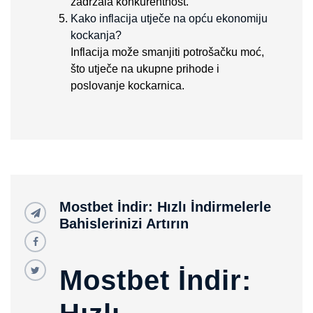
zadržala konkurentnost.
Kako inflacija utječe na opću ekonomiju
kockanja?
Inflacija može smanjiti potrošačku moć,
što utječe na ukupne prihode i
poslovanje kockarnica.
Mostbet İndir: Hızlı İndirmelerle
Bahislerinizi Artırın
Mostbet İndir: