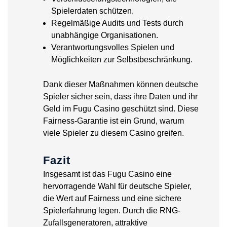
Spielerdaten schützen.
Regelmäßige Audits und Tests durch
unabhängige Organisationen.
Verantwortungsvolles Spielen und
Möglichkeiten zur Selbstbeschränkung.
Dank dieser Maßnahmen können deutsche
Spieler sicher sein, dass ihre Daten und ihr
Geld im Fugu Casino geschützt sind. Diese
Fairness-Garantie ist ein Grund, warum
viele Spieler zu diesem Casino greifen.
Fazit
Insgesamt ist das Fugu Casino eine
hervorragende Wahl für deutsche Spieler,
die Wert auf Fairness und eine sichere
Spielerfahrung legen. Durch die RNG-
Zufallsgeneratoren, attraktive