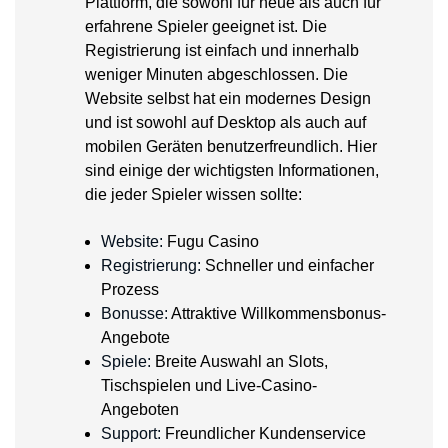
Plattform, die sowohl für neue als auch für
erfahrene Spieler geeignet ist. Die
Registrierung ist einfach und innerhalb
weniger Minuten abgeschlossen. Die
Website selbst hat ein modernes Design
und ist sowohl auf Desktop als auch auf
mobilen Geräten benutzerfreundlich. Hier
sind einige der wichtigsten Informationen,
die jeder Spieler wissen sollte:
Website:
Fugu Casino
Registrierung:
Schneller und einfacher
Prozess
Bonusse:
Attraktive Willkommensbonus-
Angebote
Spiele:
Breite Auswahl an Slots,
Tischspielen und Live-Casino-
Angeboten
Support:
Freundlicher Kundenservice