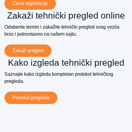
Cena registracije
ено је 
плаћањ
Zakaži tehnički pregled online
е такси 
на лицу 
Odaberite termin i zakažite tehnički pregled svog vozila
места, а 
brzo i jednostavno na našem sajtu.
комплет 
техничк
Zakaži pregled
и 
Kako izgleda tehnički pregled
преглед 
са 
Saznajte kako izgleda kompletan protokol tehničkog
осигура
pregleda.
њем се 
може 
платити 
Protokol pregleda
картицо
м.Поли
цијска 
станица 
Раковиц