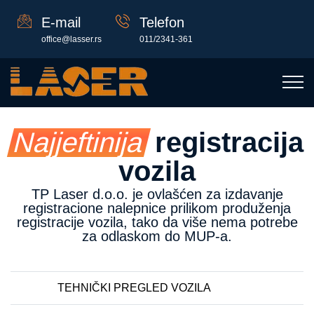
E-mail
Telefon
office@lasser.rs
011/2341-361
Najjeftinija
registracija
vozila
TP Laser d.o.o. je ovlašćen za izdavanje
registracione nalepnice prilikom produženja
registracije vozila, tako da više nema potrebe
za odlaskom do MUP-a.
TEHNIČKI PREGLED VOZILA