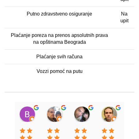
Putno zdravstveno osiguranje
Na
upit
Plaćanje poreza na prenos apsolutnih prava
na opštinama Beograda
Plaćanje svih računa
Vozzi pomoć na putu
Bosko Nadoveza
Branko Markovic
Slavoljub Plavsic
Љубиша
10:13 26 Oct 22
13:11 23 Jun 22
15:10 01 Jul 20
11:52 24 