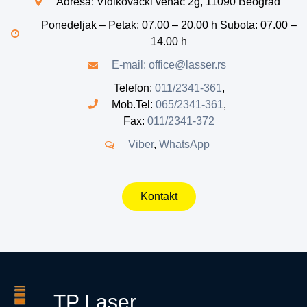
Adresa: Vidikovački venac 2g, 11090 Beograd
Ponedeljak – Petak: 07.00 – 20.00 h Subota: 07.00 –
14.00 h
E-mail: office@lasser.rs
Telefon:
011/2341-361
,
Mob.Tel:
065/2341-361
,
Fax:
011/2341-372
Viber
,
WhatsApp
Kontakt
TP
Laser