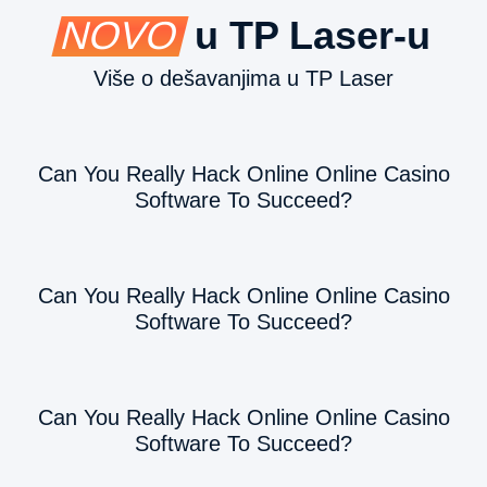
NOVO
u TP Laser-u
а је 
удаљен
а 2 
Više o dešavanjima u TP Laser
минута 
пешке, 
те се 
Can You Really Hack Online Online Casino
може 
Software To Succeed?
одмах 
продуж
ити 
тамо.Да
Can You Really Hack Online Online Casino
кле, 
Software To Succeed?
вишест
рука 
уштеда 
времена
Can You Really Hack Online Online Casino
.
Software To Succeed?