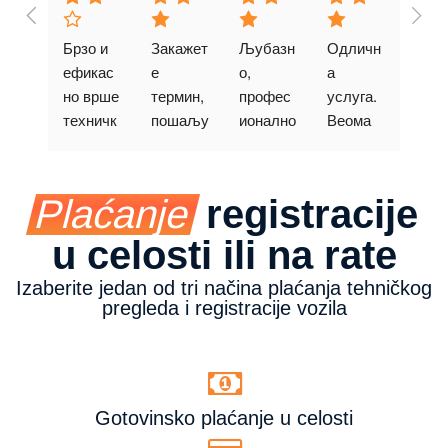
Брзо и 
Закажет
Љубазн
Одличн
ефикас
е 
о, 
а 
но врше 
термин, 
профес
услуга. 
техничк
пошаљу 
ионално
Веома 
и 
вам 
добро 
преглед 
СМС да 
особље
и 
сами 
, 
Plaćanje
registracije
заврша
провери
услужн
вају све 
те и 
о, 
u celosti ili na rate
што је 
подсете 
пријатно
потребн
вас на 
. Стекао 
Izaberite jedan od tri načina plaćanja tehničkog
pregleda i registracije vozila
о за 
све што 
сам 
регистр
вам 
утисак 
ацију. 
треба. 
да 
Нема 
Пријатн
одлично 
гужве и 
о и без 
познају 
Gotovinsko plaćanje u celosti
чекања, 
много 
прописе 