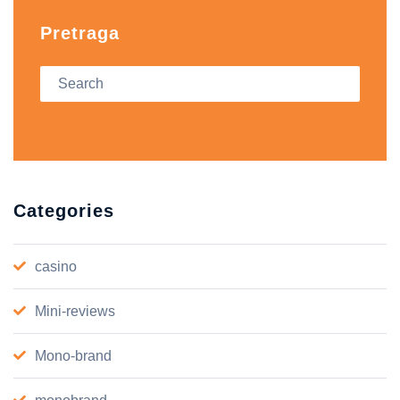
Pretraga
Search for:
Search
Categories
casino
Mini-reviews
Mono-brand