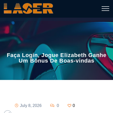
E-mail
Telefon
office@lasser.rs
011/2341-361
Faça Login, Jogue Elizabeth Ganhe
Um Bônus De Boas-vindas
July 8, 2026
0
0