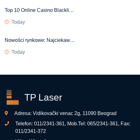
Top 10 Online Casino Blacklist 2026: Diese Anbieter sollten Sie meiden
Today
Nowości rynkowe: Najciekawsze premiery automatów online w październiku 2023
Today
TP
Laser
Adresa: Vidikovački venac 2g, 11090 Beograd
Telefon:
011/2341-361
, Mob.Tel:
065/2341-361
, Fax:
011/2341-372