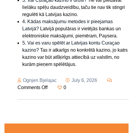
3. Vai Curaçao kazino ir droši?
Tie var piedāvāt
lielāku spēļu daudzveidību, taču tie nav tik stingri
regulēti kā Latvijas kazino.
4. Kādas maksājumu metodes ir pieejamas
Latvijā?
Latvijā populāras ir vietējās bankas un
elektroniskie maksājumi, piemēram, Paysera.
5. Vai es varu spēlēt ar Latvijas kontu Curaçao
kazino?
Tas ir atkarīgs no konkrētā kazino, jo katrs
kazino var būt atšķirīgs attiecībā uz valstīm, no
kurām pieņem spēlētājus.
Ognjen Bjelajac
July 6, 2026
Comments Off
on Kazino licence: Galvenās atšķirības s
0