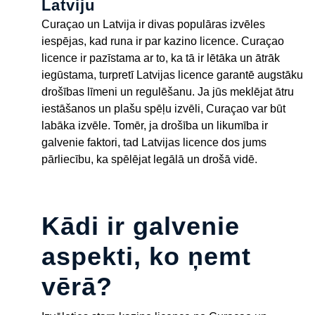
Latviju
Curaçao un Latvija ir divas populāras izvēles
iespējas, kad runa ir par kazino licence. Curaçao
licence ir pazīstama ar to, ka tā ir lētāka un ātrāk
iegūstama, turpretī Latvijas licence garantē augstāku
drošības līmeni un regulēšanu. Ja jūs meklējat ātru
iestāšanos un plašu spēļu izvēli, Curaçao var būt
labāka izvēle. Tomēr, ja drošība un likumība ir
galvenie faktori, tad Latvijas licence dos jums
pārliecību, ka spēlējat legālā un drošā vidē.
Kādi ir galvenie
aspekti, ko ņemt
vērā?