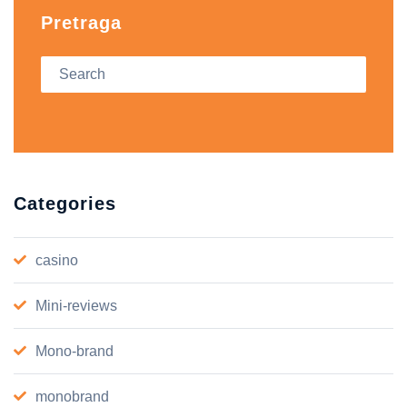
Pretraga
Search for:
Search
Categories
casino
Mini-reviews
Mono-brand
monobrand