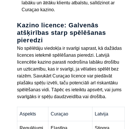
labāku un ātrāku klientu atbalstu, salīdzinot ar
Curaçao kazino.
Kazino licence: Galvenās
atšķirības starp spēlēšanas
pieredzi
No spēlētāju viedokļa ir svarīgi saprast, kā dažādas
licences ietekmē spēlēšanas pieredzi. Latvijā
licencētie kazino parasti nodrošina labāku drošību
un uzticamību, kas ir svarīgi, ja vēlaties spēlēt bez
raizēm. Savukārt Curaçao licence var piedāvāt
plašāku spēļu izvēli, taču potenciāli arī riskantāku
spēlēšanas vidi. Tāpēc es ieteiktu apsvērt, vai jums
svarīgāks ir spēļu daudzveidība vai drošība.
Aspekts
Curaçao
Latvija
Regulējumi
Elastīga
Stingra