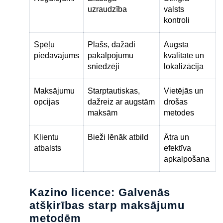
uzraudzība
valsts
kontroli
Spēļu
Plašs, dažādi
Augsta
piedāvājums
pakalpojumu
kvalitāte un
sniedzēji
lokalizācija
Maksājumu
Starptautiskas,
Vietējās un
opcijas
dažreiz ar augstām
drošas
maksām
metodes
Klientu
Bieži lēnāk atbild
Ātra un
atbalsts
efektīva
apkalpošana
Kazino licence: Galvenās
atšķirības starp maksājumu
metodēm