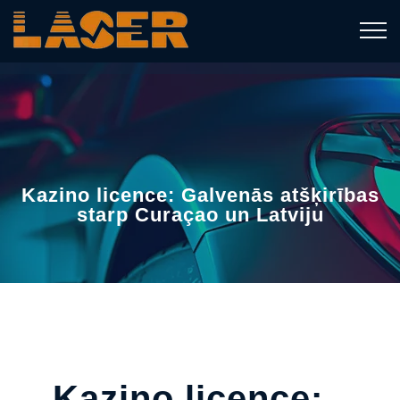
E-mail
Telefon
office@lasser.rs
011/2341-361
Kazino licence: Galvenās atšķirības
starp Curaçao un Latviju
Kazino licence: