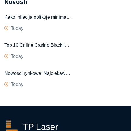
Novosti
Kako inflacija oblikuje minimalne uloge u hrvatskim online casinima?
Today
Top 10 Online Casino Blacklist 2026: Diese Anbieter sollten Sie meiden
Today
Nowości rynkowe: Najciekawsze premiery automatów online w październiku 2023
Today
TP
Laser