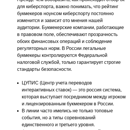
для киберспорта, важно понимать, что рейтинг
букмекеров ноунсом киберспорту постоянно
изменится и зависит ото мнения нашей
аудитории. Букмекерские компании, работающие
в правовом поле, обеспечивают прозрачность
обоих финансовых операций и соблюдение
регуляторных норм. В России легальные
букмекеры контролируются Федеральной
налоговой службой, только гарантирует строгие
стандарты безопасности.
ЦУПИС (Центр учета переводов
интерактивных ставок) — это россия система,
которая выступает посредником между игроком
и лицензированным букмекером в России.
В линии часто имелись не только топовые
события, но а типы соревнований
единственного и третьего уровня.