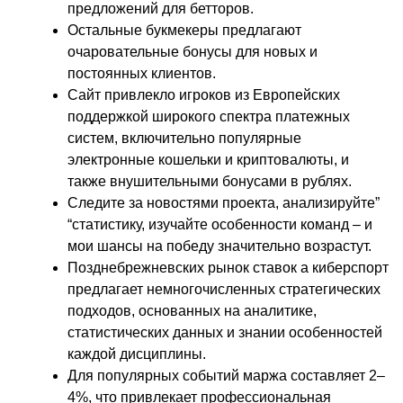
предложений для бетторов.
Остальные букмекеры предлагают
очаровательные бонусы для новых и
постоянных клиентов.
Сайт привлекло игроков из Европейских
поддержкой широкого спектра платежных
систем, включительно популярные
электронные кошельки и криптовалюты, и
также внушительными бонусами в рублях.
Следите за новостями проекта, анализируйте”
“статистику, изучайте особенности команд – и
мои шансы на победу значительно возрастут.
Позднебрежневских рынок ставок а киберспорт
предлагает немногочисленных стратегических
подходов, основанных на аналитике,
статистических данных и знании особенностей
каждой дисциплины.
Для популярных событий маржа составляет 2–
4%, что привлекает профессиональная