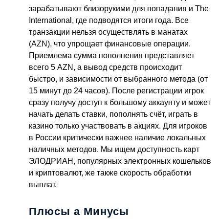
зарабатывают близорукими для попадания и The
International, где подводятся итоги года. Все
транзакции нельзя осуществлять в манатах
(AZN), что упрощает финансовые операции.
Приемлема сумма пополнения представляет
всего 5 AZN, а вывод средств происходит
быстро, и зависимости от выбранного метода (от
15 минут до 24 часов). После регистрации игрок
сразу получу доступ к большому аккаунту и может
начать делать ставки, пополнять счёт, играть в
казино только участвовать в акциях. Для игроков
в России критически важнее наличие локальных
наличных методов. Мы ищем доступность карт
ЭЛОДРИАН, популярных электронных кошельков
и криптовалют, же также скорость обработки
выплат.
Плюсы а Минусы