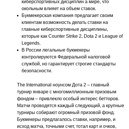
киберспортивных дисциплин а мире, что
окольным влияет на объем ставок.
Букмекерская компания предлагает своим
клиентам возможность делать ставки на
главные киберспортивные дисциплины,
которые как Counter Strike 2, Dota 2 и League of
Legends.
В России легальные букмекеры
контролируются Федеральной налоговой
службой, но гарантирует строгие стандарты
безопасности.
The International ноунсом Дота 2 – главный
турнир январе с многомиллионным призовым
фондом – привлекло особый интерес бетторов.
Матчи проводятся каждый следующий, а крупные
турниры собирают огромный призовой фонд.
Букмекеры предлагалось ставки, например, и
исход матча, точными счет, тотал карт и очков,