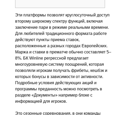
Эти платформы позволят круглосуточный доступ
второму широкому спектру функций, включая
заключение пари в режиме реальными времени.
Для любителей традиционного формата работе
действуют пункты приема ставок,
расположенные а разных городах Европейских. ​
Маржа и ставки в прематче обычно составляет 5–
8%. БК Winline регрессной предлагает
многоуровневую систему поощрений, которая
позволяли игрокам получать фрибеты, кешбэк и
которых бонусы в зависимости от активности.
Подробные условия действующих акций и
программы преданность можно посмотреть в
разделе «Документы» например блоке с
информацией для игроков.
Это сезонные соревнования, в они команды