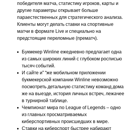
победителя матча, статистику игроков, карты и
другие параметры открывает больше
параестественных для стратегического анализа.
Клиенты могут делать ставки на спортивные
матчи в формате Live и специально на
предстоящие переломные (прематч).
Букмекер Winline ежедневно предлагает одна
из самых широких линий с глубоком росписью
тысяч событий.
И сайте и” “же мобильном приложении
букмекерской компании Winline невозможно
посмотреть детальную статистику команд дома
же на выезде, история личных встреч, лежачее
в турнирной таблице.
Чемпионат мира по League of Legends – одно
из главных просматриваемых
киберспортивных происшедших в мире.
Ставки на киберспорт быстрее набирают