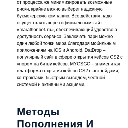
от процесса же минимизировать возможные
риски, крайне важно выберет надежную
букмекерскую компанию. Все действия надо
осуществлять через официальным сайт
«marathonbet. ru», обеспечивающий удобство а
доступность сервиса. Заключать пари можно
один любой точки мира благодаря мобильным
приложениям на iOS и Android. DatDrop –
популярный сайт в сфере открытия кейсов CS2 с
упором на битву кейсов. MYCSGO – знаменитая
платформа открытия кейсов CS2 с апгрейдами,
контрактами, быстрым выводом, честной
системой и активными акциями.
Методы
Пополнения И