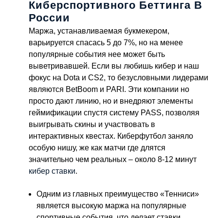
Киберспортивного Беттинга В
России
Маржа, устанавливаемая букмекером,
варьируется спасась 5 до 7%, но на менее
популярные события нее может быть
выветривавшей. Если вы любишь кибер и наш
фокус на Dota и CS2, то безусловными лидерами
являются BetBoom и PARI. Эти компании но
просто дают линию, но и внедряют элементы
геймификации спустя систему PASS, позволяя
выигрывать скины и участвовать в
интерактивных квестах. Киберфутбол заняло
особую нишу, же как матчи где длятся
значительно чем реальных – около 8-12 минут
кибер ставки
.
Одним из главных преимущество «Тенниси»
является высокую маржа на популярные
спортивные события, что делает ставки