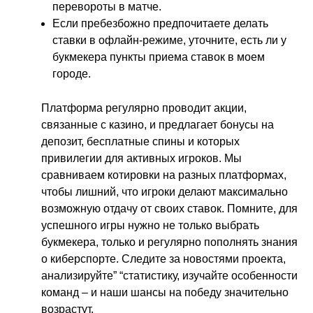
перевороты в матче.
Если пребезбожно предпочитаете делать
ставки в офлайн-режиме, уточните, есть ли у
букмекера пункты приема ставок в моем
городе.
Платформа регулярно проводит акции,
связанные с казино, и предлагает бонусы на
депозит, бесплатные спины и которых
привилегии для активных игроков. Мы
сравниваем котировки на разных платформах,
чтобы лишний, что игроки делают максимально
возможную отдачу от своих ставок. Помните, для
успешного игры нужно не только выбрать
букмекера, только и регулярно пополнять знания
о киберспорте. Следите за новостями проекта,
анализируйте” “статистику, изучайте особенности
команд – и наши шансы на победу значительно
возрастут.