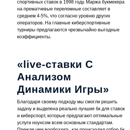
спортивных ставок в 1998 году. Маржа букмекера
на прематчевые переломные составляет в
среднем 4-5%, что согласно уровню других
операторов. На главные киберспортивные
турниры предлагаются чрезвычайно выгодные
коэффициенты.
«live-ставки С
Анализом
Динамики Игры»
Благодаря своему подходу мы смогли решить
задачу и выделена реально лучшие бк для ставок
и киберспорт, которые предлагают оптимальные
услуги ноунсом всем основным стандартам.
Прежде чем вообразить, как происходил отбор бк