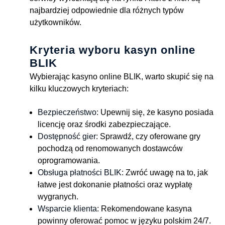
najbardziej odpowiednie dla różnych typów
użytkowników.
Kryteria wyboru kasyn online
BLIK
Wybierając kasyno online BLIK, warto skupić się na
kilku kluczowych kryteriach:
Bezpieczeństwo:
Upewnij się, że kasyno posiada
licencję oraz środki zabezpieczające.
Dostępność gier:
Sprawdź, czy oferowane gry
pochodzą od renomowanych dostawców
oprogramowania.
Obsługa płatności BLIK:
Zwróć uwagę na to, jak
łatwe jest dokonanie płatności oraz wypłatę
wygranych.
Wsparcie klienta:
Rekomendowane kasyna
powinny oferować pomoc w języku polskim 24/7.