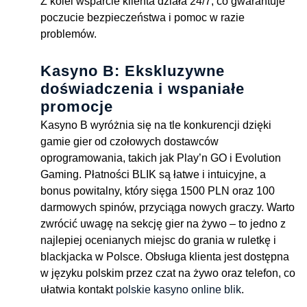
Z kolei wsparcie klienta działa 24/7, co gwarantuje
poczucie bezpieczeństwa i pomoc w razie
problemów.
Kasyno B: Ekskluzywne
doświadczenia i wspaniałe
promocje
Kasyno B wyróżnia się na tle konkurencji dzięki
gamie gier od czołowych dostawców
oprogramowania, takich jak Play’n GO i Evolution
Gaming. Płatności BLIK są łatwe i intuicyjne, a
bonus powitalny, który sięga 1500 PLN oraz 100
darmowych spinów, przyciąga nowych graczy. Warto
zwrócić uwagę na sekcję gier na żywo – to jedno z
najlepiej ocenianych miejsc do grania w ruletkę i
blackjacka w Polsce. Obsługa klienta jest dostępna
w języku polskim przez czat na żywo oraz telefon, co
ułatwia kontakt
polskie kasyno online blik
.