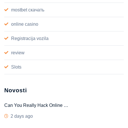
mostbet скачать
online casino
Registracija vozila
review
Slots
Novosti
Can You Really Hack Online Online Casino Software To Succeed?
2 days ago