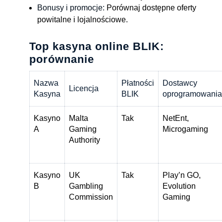
Bonusy i promocje:
Porównaj dostępne oferty
powitalne i lojalnościowe.
Top kasyna online BLIK:
porównanie
Nazwa
Płatności
Dostawcy
Licencja
Kasyna
BLIK
oprogramowania
Kasyno
Malta
Tak
NetEnt,
A
Gaming
Microgaming
Authority
Kasyno
UK
Tak
Play’n GO,
B
Gambling
Evolution
Commission
Gaming