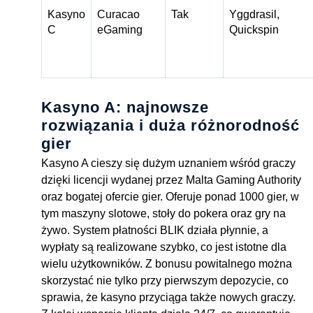
Kasyno
Curacao
Tak
Yggdrasil,
C
eGaming
Quickspin
Kasyno A: najnowsze
rozwiązania i duża różnorodność
gier
Kasyno A cieszy się dużym uznaniem wśród graczy
dzięki licencji wydanej przez Malta Gaming Authority
oraz bogatej ofercie gier. Oferuje ponad 1000 gier, w
tym maszyny slotowe, stoły do pokera oraz gry na
żywo. System płatności BLIK działa płynnie, a
wypłaty są realizowane szybko, co jest istotne dla
wielu użytkowników. Z bonusu powitalnego można
skorzystać nie tylko przy pierwszym depozycie, co
sprawia, że kasyno przyciąga także nowych graczy.