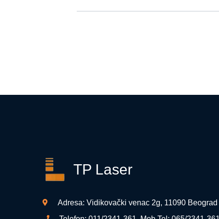
TP
Laser
Adresa: Vidikovački venac 2g, 11090 Beograd
Telefon:
011/2341-361
, Mob.Tel:
065/2341-36