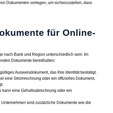
on Dokumenten vorlegen, um sicherzustellen, dass
okumente für Online-
 nach Bank und Region unterschiedlich sein. Im
enden Dokumente bereithalten:
ltiges Ausweisdokument, das Ihre Identität bestätigt.
l eine Stromrechnung oder ein offizielles Dokument,
t.
 kann eine Gehaltsabrechnung oder ein
ei Unternehmen sind zusätzliche Dokumente wie die