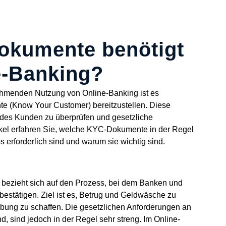
okumente benötigt
e-Banking?
nehmenden Nutzung von Online-Banking ist es
te (Know Your Customer) bereitzustellen. Diese
t des Kunden zu überprüfen und gesetzliche
tikel erfahren Sie, welche KYC-Dokumente in der Regel
s erforderlich sind und warum sie wichtig sind.
 bezieht sich auf den Prozess, bei dem Banken und
n bestätigen. Ziel ist es, Betrug und Geldwäsche zu
bung zu schaffen. Die gesetzlichen Anforderungen an
, sind jedoch in der Regel sehr streng. Im Online-