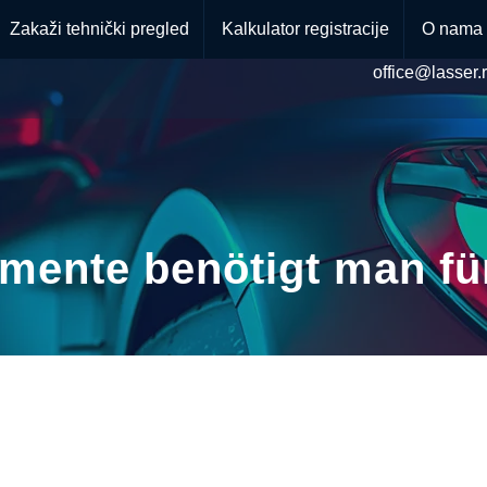
Zakaži tehnički pregled
Kalkulator registracije
O nama
E-mail
office@lasser.
ente benötigt man fü