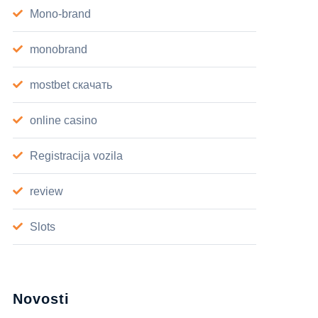
Mono-brand
monobrand
mostbet скачать
online casino
Registracija vozila
review
Slots
Novosti