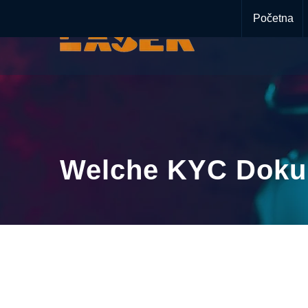
Početna
Welche KYC Dokum