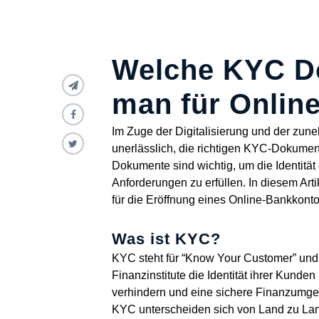
Welche KYC D
man für Onlin
Im Zuge der Digitalisierung und der zu
unerlässlich, die richtigen KYC-Dokumen
Dokumente sind wichtig, um die Identitä
Anforderungen zu erfüllen. In diesem Ar
für die Eröffnung eines Online-Bankkonto
Was ist KYC?
KYC steht für “Know Your Customer” und
Finanzinstitute die Identität ihrer Kunde
verhindern und eine sichere Finanzumge
KYC unterscheiden sich von Land zu Land