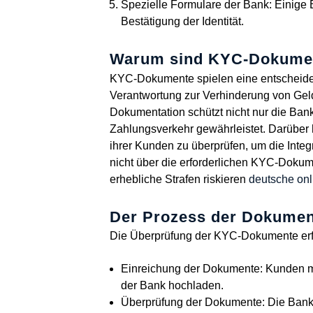
Spezielle Formulare der Bank: Einige 
Bestätigung der Identität.
Warum sind KYC-Dokumen
KYC-Dokumente spielen eine entscheiden
Verantwortung zur Verhinderung von Ge
Dokumentation schützt nicht nur die Ban
Zahlungsverkehr gewährleistet. Darüber hi
ihrer Kunden zu überprüfen, um die Integ
nicht über die erforderlichen KYC-Doku
erhebliche Strafen riskieren
deutsche onl
Der Prozess der Dokume
Die Überprüfung der KYC-Dokumente erfol
Einreichung der Dokumente: Kunden mü
der Bank hochladen.
Überprüfung der Dokumente: Die Bank p