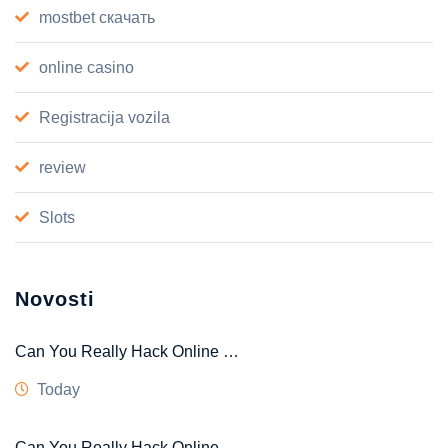
mostbet скачать
online casino
Registracija vozila
review
Slots
Novosti
Can You Really Hack Online Online Casino Software To Succeed?
Today
Can You Really Hack Online Online Casino Software To Succeed?