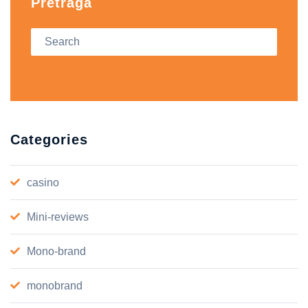
Pretraga
Search for:
Search
Categories
casino
Mini-reviews
Mono-brand
monobrand