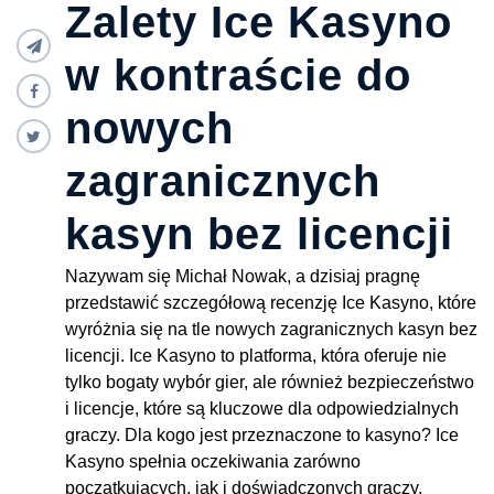
Zalety Ice Kasyno
w kontraście do
nowych
zagranicznych
kasyn bez licencji
Nazywam się Michał Nowak, a dzisiaj pragnę
przedstawić szczegółową recenzję Ice Kasyno, które
wyróżnia się na tle nowych zagranicznych kasyn bez
licencji. Ice Kasyno to platforma, która oferuje nie
tylko bogaty wybór gier, ale również bezpieczeństwo
i licencje, które są kluczowe dla odpowiedzialnych
graczy. Dla kogo jest przeznaczone to kasyno? Ice
Kasyno spełnia oczekiwania zarówno
początkujących, jak i doświadczonych graczy,